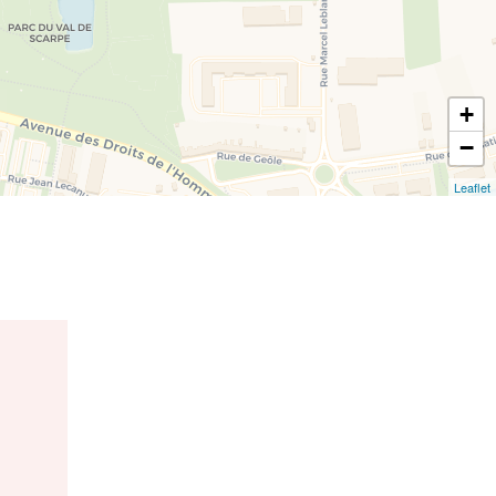
+
−
Leaflet