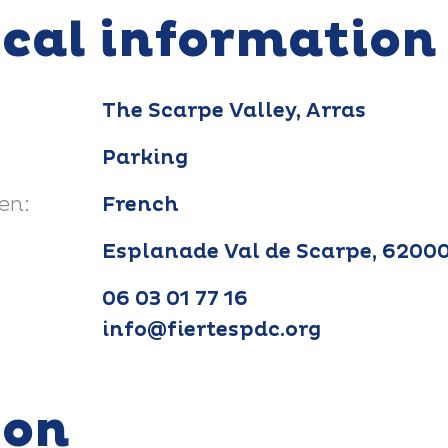
ical information
The Scarpe Valley, Arras
Parking
en:
French
Esplanade Val de Scarpe, 6200
06 03 01 77 16
info@fiertespdc.org
ion