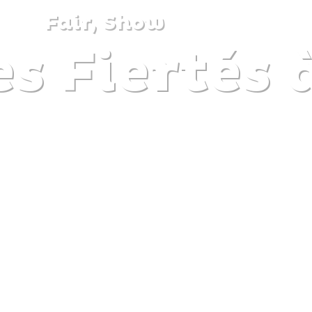
Fair, Show
s Fiertés 
DISCOVER
PLAN
EXPERIENCE
DIARY
The gentle pleasure