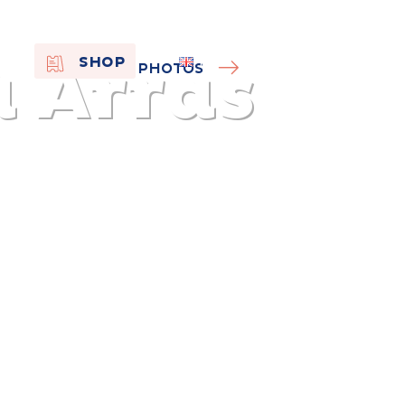
à Arras
EN
SHOP
PHOTOS
FR
NL
On the
s of
Remembra