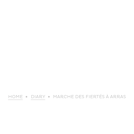
life
HOME
DIARY
MARCHE DES FIERTÉS À ARRAS
The great
Spo
outdoors
lei