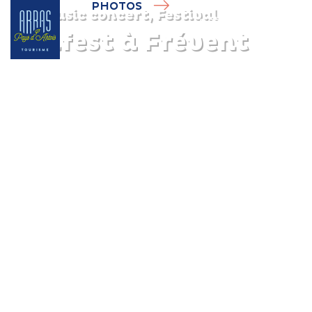
PHOTOS
Music concert, Festival
Millfest à Frévent