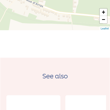
+
−
Leaflet
See also