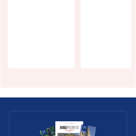
Les Boves
autrement :
Randonnée
La visite
gourmande 
contée
Pas-Artois