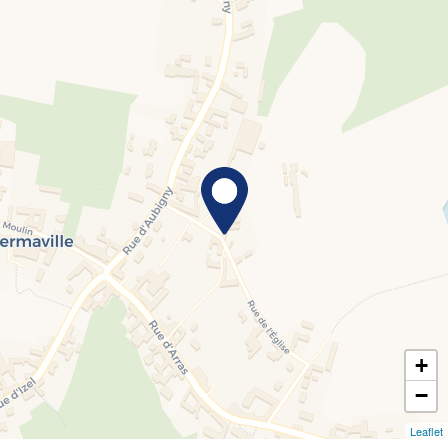
+
−
Leaflet