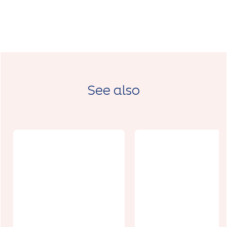
See also
Journées
Européenne
du