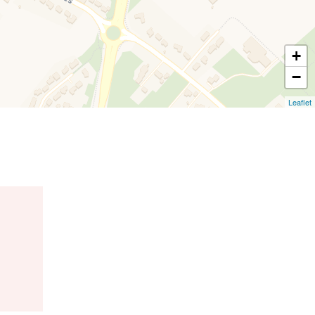
+
−
Leaflet