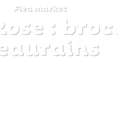
Flea market
ose : broc
DISCOVER
PLAN
EXPERIENCE
DIARY
eaurains
The gentle pleasure