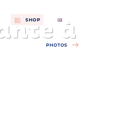
ante à
EN
SHOP
FR
NL
PHOTOS
On the
s of
Remembra