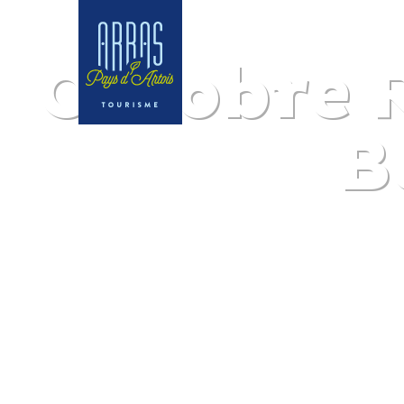
Octobre R
B