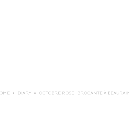
life
OME
DIARY
OCTOBRE ROSE : BROCANTE À BEAURAI
The great
Spo
outdoors
lei