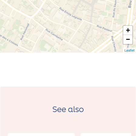
+
−
Leaflet
See also