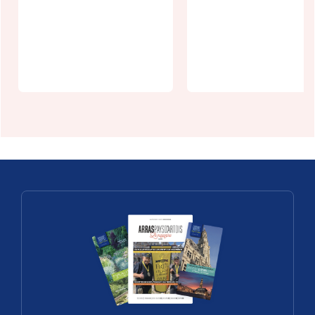
Un week-end,
Pop Corn
un village :
Labyrinthe à
Farbus
Thélus