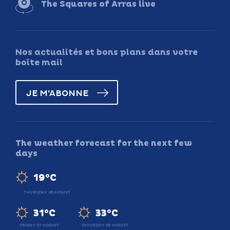
The Squares of Arras live
Nos actualités et bons plans dans votre
boîte mail
JE M'ABONNE
The weather forecast for the next few
days
19°C
THURSDAY 06 AUGUST
31°C
33°C
FRIDAY 07 AUGUST
SATURDAY 08 AUGUST