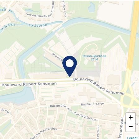
+
−
Leaflet