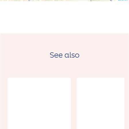
See also
Documentair
e : Arras 1917,
l'histoire des