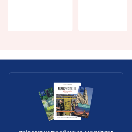
tunneliers
Agenda
néo-
écologie -
zélandais
août 2026