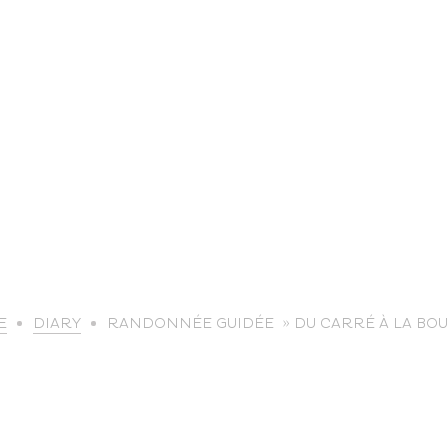
life
E
DIARY
RANDONNÉE GUIDÉE » DU CARRÉ À LA BOU
The great
Spo
outdoors
lei