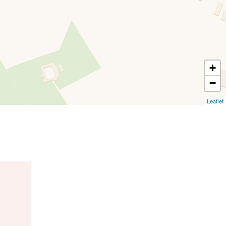
+
−
Leaflet