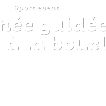
Sport event
ée guidée
DISCOVER
PLAN
EXPERIENCE
DIARY
 à la bouc
The gentle pleasure