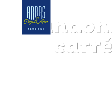
Randonn
carré