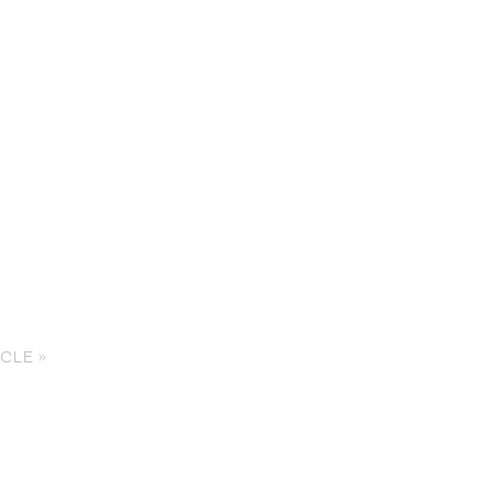
nce Trails
CLE »
rt and
sure