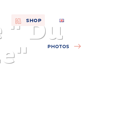
 " Du
EN
SHOP
FR
NL
le"
PHOTOS
On the
s of
Remembra