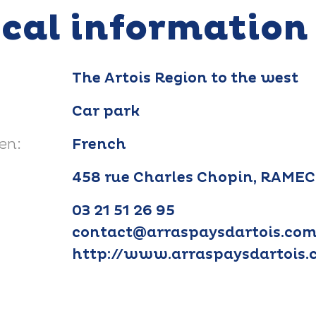
ical information
The Artois Region to the west
Car park
en:
French
458 rue Charles Chopin, RAME
03 21 51 26 95
contact@arraspaysdartois.co
http://www.arraspaysdartois