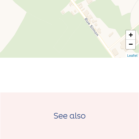
+
−
Leaflet
See also