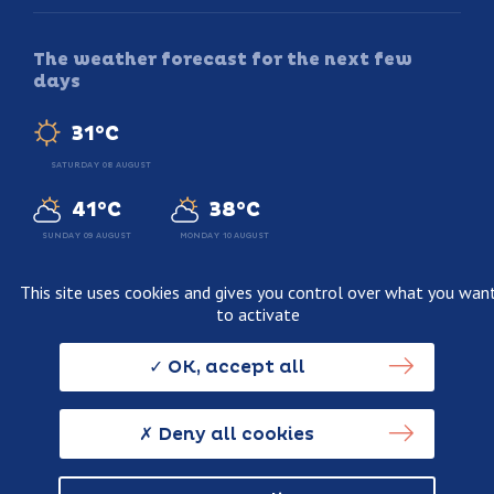
The weather forecast for the next few
days
31°C
SATURDAY 08 AUGUST
41°C
38°C
SUNDAY 09 AUGUST
MONDAY 10 AUGUST
This site uses cookies and gives you control over what you wan
to activate
Legal information
Terms and conditions of sale
OK, accept all
Personnal data usage policy
Credits
Deny all cookies