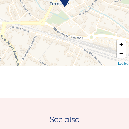
+
−
Leaflet
See also