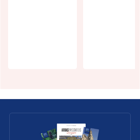
Randonnée
guidée " Sur
Spectacle :
le domaine
Vauban, la
du seigneur
Citadelle,
de Bours"
Arras