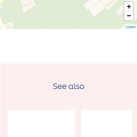
+
−
Leaflet
See also