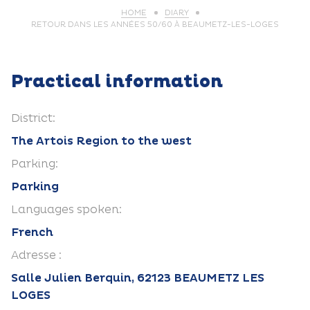
HOME
DIARY
RETOUR DANS LES ANNÉES 50/60 À BEAUMETZ-LES-LOGES
Practical information
District:
The Artois Region to the west
Parking:
Parking
Languages spoken:
French
Adresse :
Salle Julien Berquin, 62123 BEAUMETZ LES
LOGES