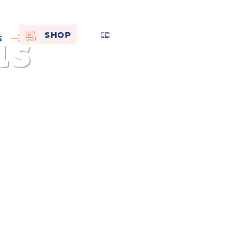
as
EN
SHOP
S
FR
NL
On the
s of
Remembra