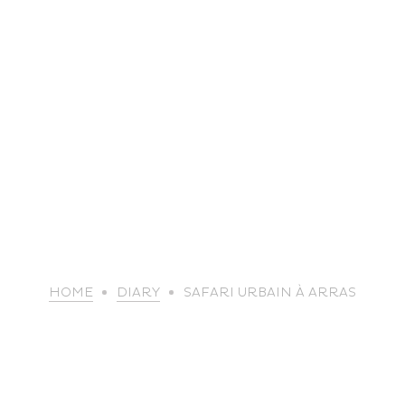
life
HOME
DIARY
SAFARI URBAIN À ARRAS
The great
Spo
outdoors
lei