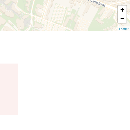
+
−
Leaflet