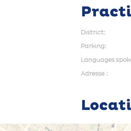
Pract
District:
Parking:
Languages spok
Adresse :
Locat