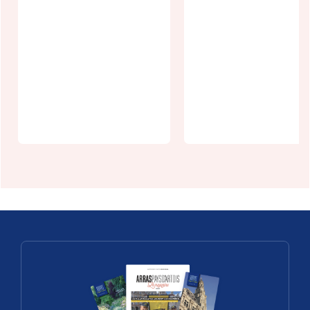
Une zone
humide en
agglomératio
n à Saint
Randonnée
Laurent
gourmande 
Blangy
Pas-Artois