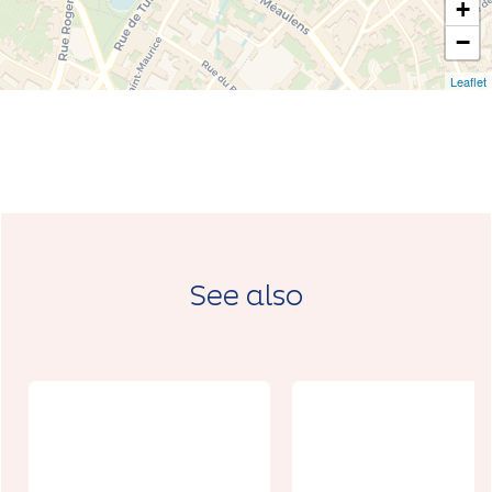
+
−
Leaflet
See also