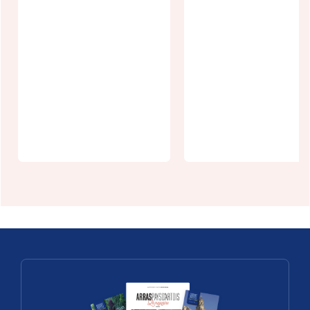
Rendez-vous
au sommet :
un apéro en
La
haut du
R'andouillet
beffroi
e d'Arras