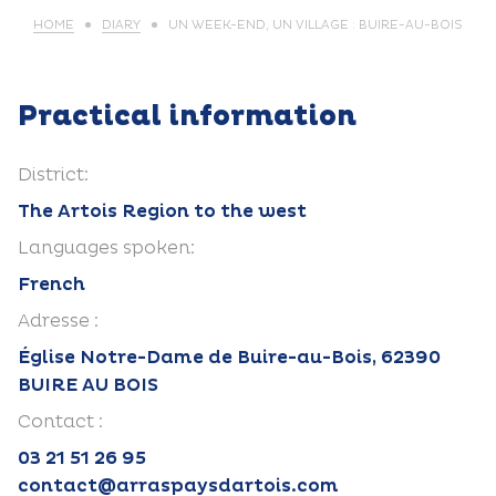
HOME
DIARY
UN WEEK-END, UN VILLAGE : BUIRE-AU-BOIS
Practical information
District:
The Artois Region to the west
Languages spoken:
French
Adresse :
Église Notre-Dame de Buire-au-Bois, 62390
BUIRE AU BOIS
Contact :
03 21 51 26 95
contact@arraspaysdartois.com