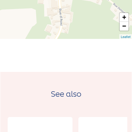
+
−
Leaflet
See also