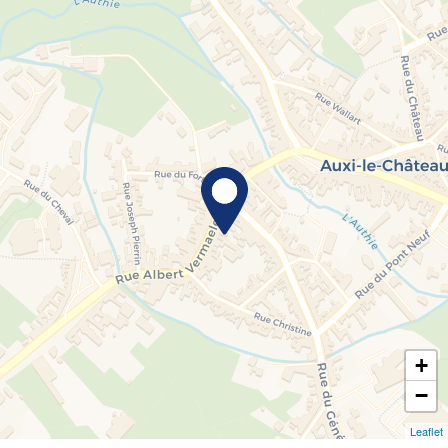
+
−
Leaflet