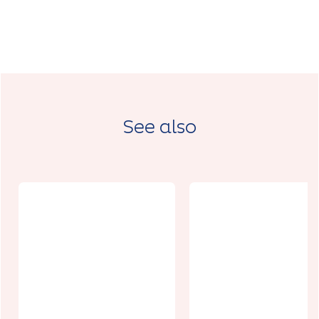
See also
Journées
Européenne
Paddle zen à
du