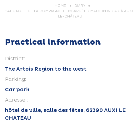
HOME
DIARY
SPECTACLE DE LA COMPAGNIE L’EMBARDÉE « MADE IN INDIA » À AUXI-
LE-CHÂTEAU
Practical information
District:
The Artois Region to the west
Parking:
Car park
Adresse :
hôtel de ville, salle des fêtes, 62390 AUXI LE
CHATEAU