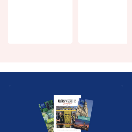
Village
patrimoine
Randonnée
en scène :
gourmande 
Savy-Berlette
Pas-Artois