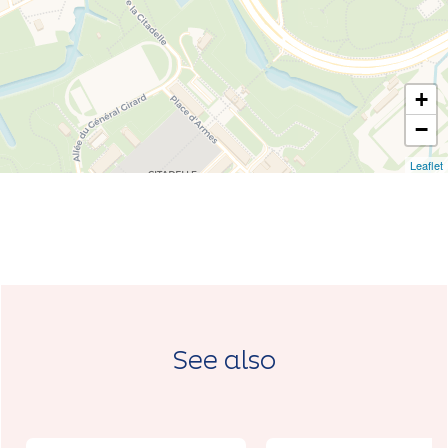
+
−
Leaflet
See also