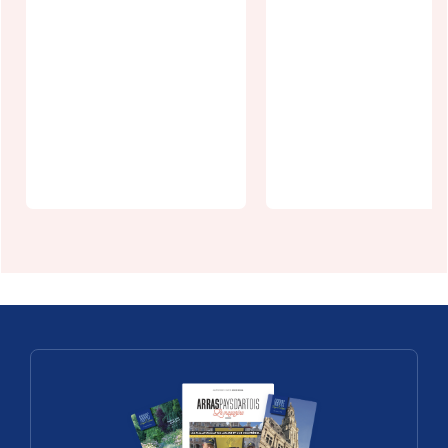
Atelier
Enluminure
calligraphie
Agenda
au Donjon de
écologie -
Bours
août 2026