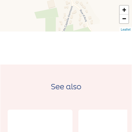
+
−
Leaflet
See also