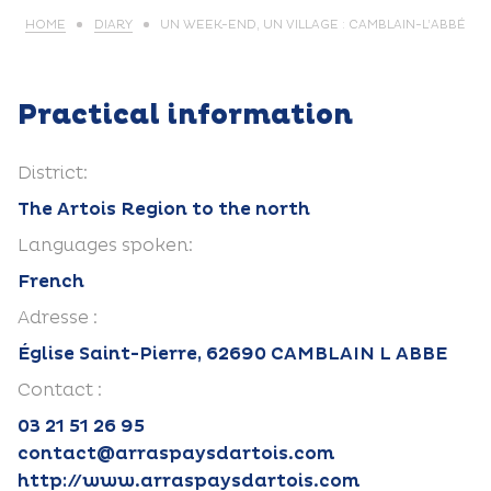
HOME
DIARY
UN WEEK-END, UN VILLAGE : CAMBLAIN-L’ABBÉ
Practical information
District:
The Artois Region to the north
Languages spoken:
French
Adresse :
Église Saint-Pierre, 62690 CAMBLAIN L ABBE
Contact :
03 21 51 26 95
contact@arraspaysdartois.com
http://www.arraspaysdartois.com