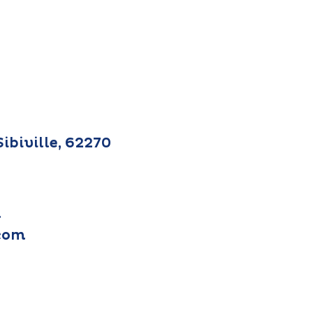
ibiville, 62270
m
.com