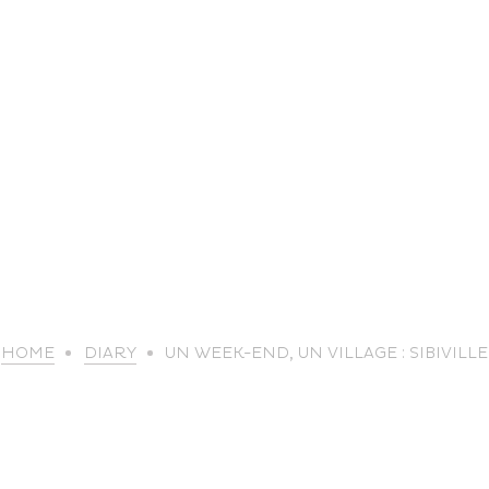
life
HOME
DIARY
UN WEEK-END, UN VILLAGE : SIBIVILLE
The great
Spo
outdoors
lei