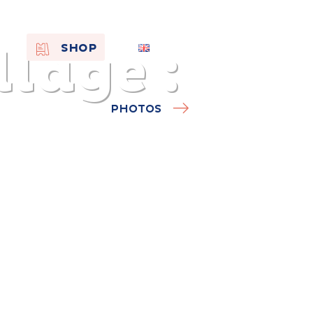
lage :
EN
SHOP
FR
NL
PHOTOS
On the
s of
Remembra