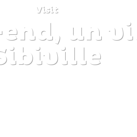
Visit
nd, un vil
DISCOVER
PLAN
EXPERIENCE
DIARY
Sibiville
The gentle pleasure