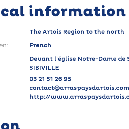
ical information
The Artois Region to the north
en:
French
Devant l'église Notre-Dame de S
SIBIVILLE
03 21 51 26 95
contact@arraspaysdartois.co
http://www.arraspaysdartois
ion