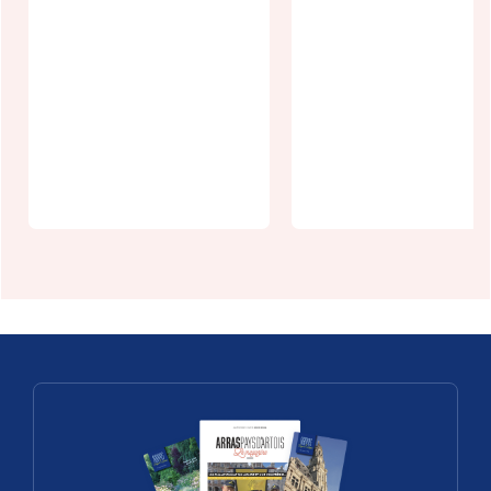
Collectif Cris
de l'Aube -
Arras -
Un week-end
Septembre
un village :
2026
Eterpigny