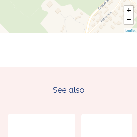
+
−
Leaflet
See also