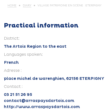
HOME
DIARY
VILLAGE PATRIMOINE EN SCÈNE : ETERPIGNY
Practical information
District:
The Artois Region to the east
Languages spoken:
French
Adresse :
place michel de warenghien, 62156 ETERPIGNY
Contact :
03 21 51 26 95
contact@arraspaysdartois.com
http://www.arraspaysdartois.com