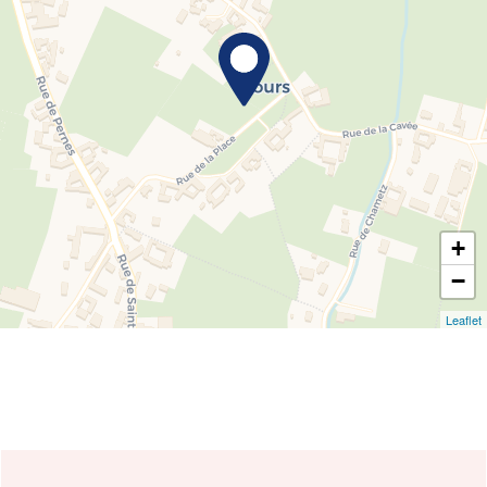
+
−
Leaflet