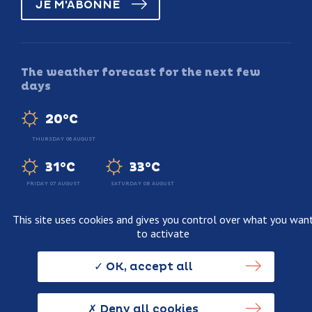
JE M'ABONNE
The weather forecast for the next few
days
20°C
THURSDAY 06 AUGUST
31°C
33°C
FRIDAY 07 AUGUST
SATURDAY 08 AUGUST
This site uses cookies and gives you control over what you wan
to activate
Legal information
Terms and conditions of sale
OK, accept all
Personnal data usage policy
Credits
Deny all cookies