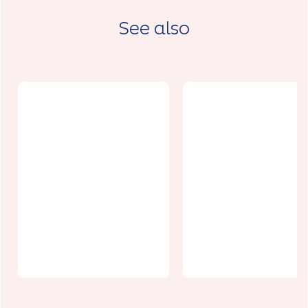
See also
Spectacle
Ouverture du
Strano
jardin Aux
(Cirque
Arches de
Trottola) à
Jéricho
Arras