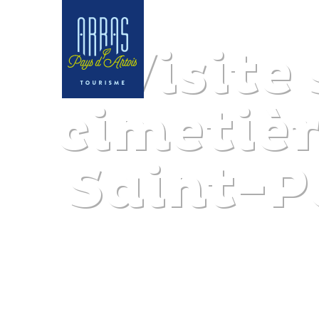
Visite
cimetièr
Saint-P