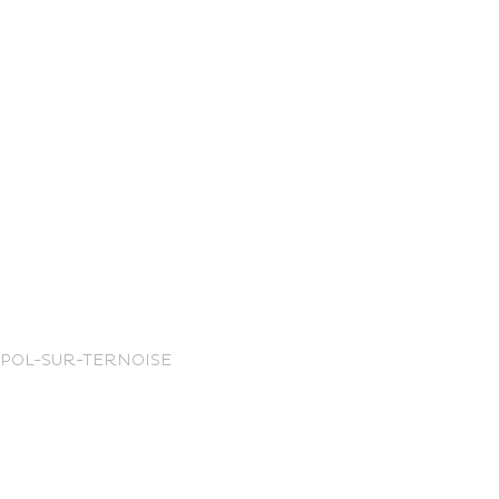
nce Trails
T-POL-SUR-TERNOISE
rt and
sure