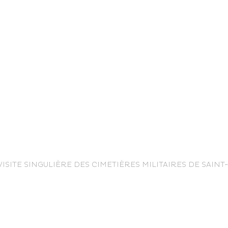
life
VISITE SINGULIÈRE DES CIMETIÈRES MILITAIRES DE SAIN
The great
Spo
outdoors
lei