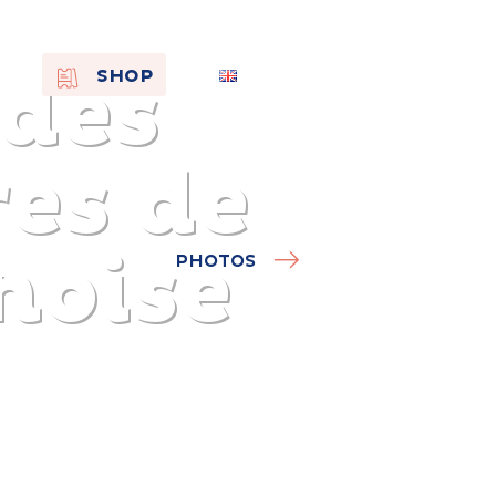
 des
EN
SHOP
FR
NL
res de
noise
PHOTOS
On the
s of
Remembra