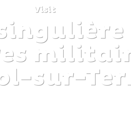
Visit
 singulière
DISCOVER
PLAN
EXPERIENCE
DIARY
es militai
ol-sur-Ter
The gentle pleasure