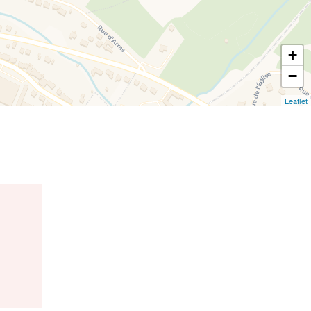
+
−
Leaflet