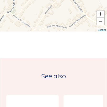
+
−
Leaflet
See also