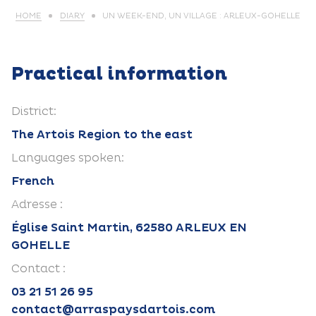
HOME
DIARY
UN WEEK-END, UN VILLAGE : ARLEUX-GOHELLE
Practical information
District:
The Artois Region to the east
Languages spoken:
French
Adresse :
Église Saint Martin, 62580 ARLEUX EN
GOHELLE
Contact :
03 21 51 26 95
contact@arraspaysdartois.com