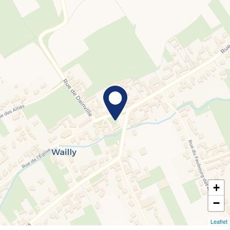
+
−
Leaflet