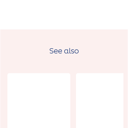
See also
Spectacle
Visite guidée
Strano
de la
(Cirque