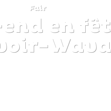
Fair
end en fêt
DISCOVER
PLAN
EXPERIENCE
DIARY
voir-Wava
The gentle pleasure