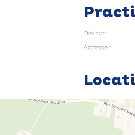
Pract
District:
Adresse :
Locat