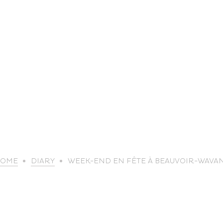
life
OME
DIARY
WEEK-END EN FÊTE À BEAUVOIR-WAVA
The great
Spo
outdoors
lei