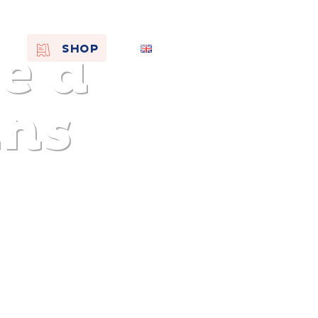
e à
EN
SHOP
FR
NL
ns
On the
s of
Remembra