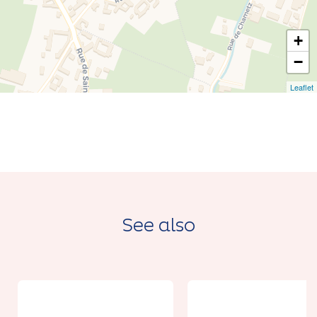
+
−
Leaflet
See also