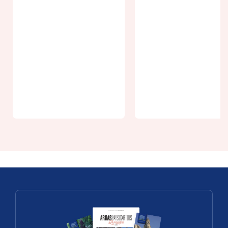
From 10,60€
CITY PASS
From 18€
AVANTAGE
Location de
VISITE
kayak
CARRIERE
monoplace -
WELLINGTO
jusqu'à 2h
GB