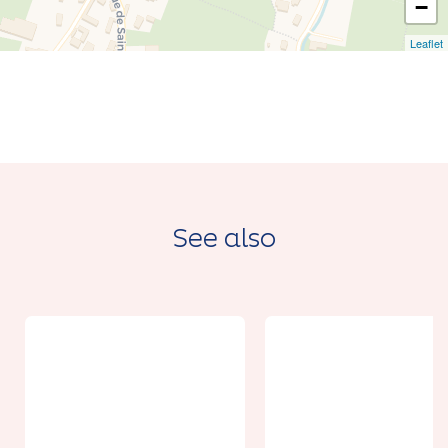
−
Leaflet
See also
From 50€