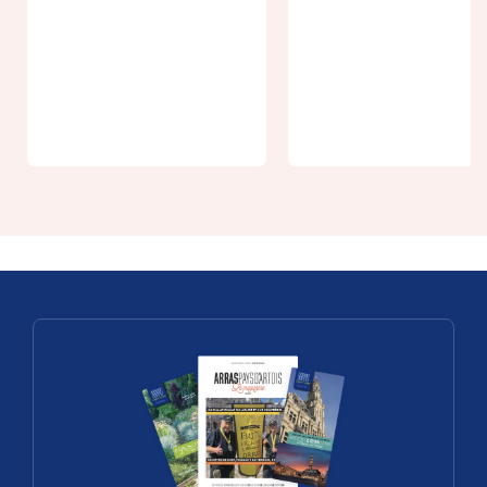
Pass Loisirs
From 28€
Riverside
Private tour
Park du 24 a
of the Boves
28 août