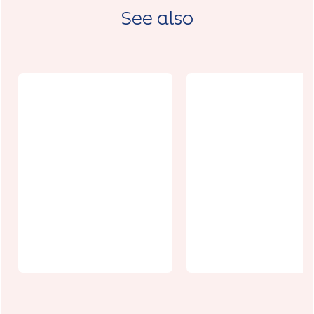
See also
La table du
chef Traiteur
Millésimes