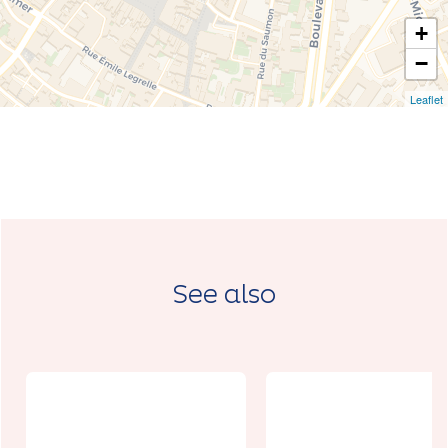
+
−
Leaflet
See also