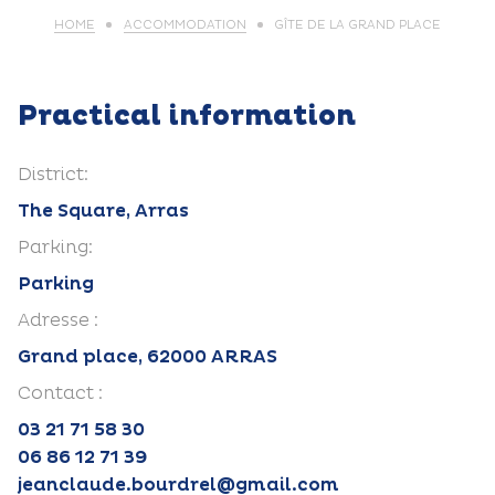
HOME
ACCOMMODATION
GÎTE DE LA GRAND PLACE
Practical information
District:
The Square, Arras
Parking:
Parking
Adresse :
Grand place, 62000 ARRAS
Contact :
03 21 71 58 30
06 86 12 71 39
jeanclaude.bourdrel@gmail.com