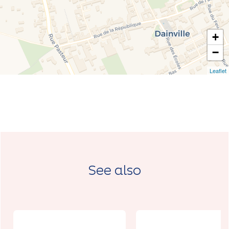
+
−
Leaflet
See also