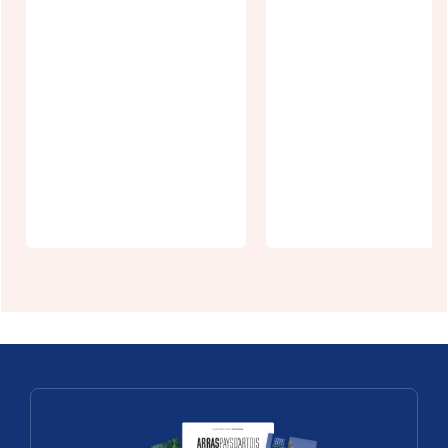
Gîte le petit
Gîte La
paradis de
longére
Marcelise