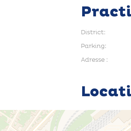
Pract
District:
Parking:
Adresse :
Locat