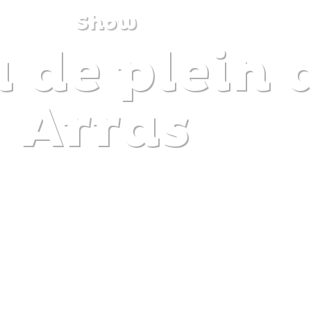
Show
de plein a
DISCOVER
PLAN
EXPERIENCE
DIARY
Arras
The gentle pleasure