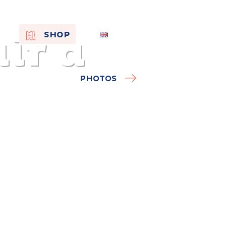
ir à
EN
SHOP
FR
NL
PHOTOS
On the
s of
Remembra