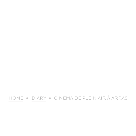
life
HOME
DIARY
CINÉMA DE PLEIN AIR À ARRAS
The great
Spo
outdoors
lei