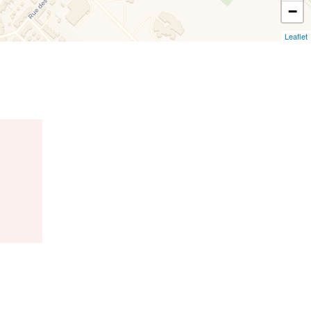
−
Leaflet