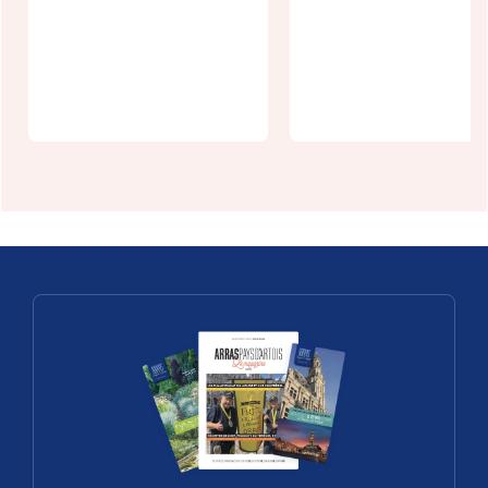
patrimoine
patrimoine
en scène :
en scène :
Mont Saint
Neuville Sai
Eloi
Vaast