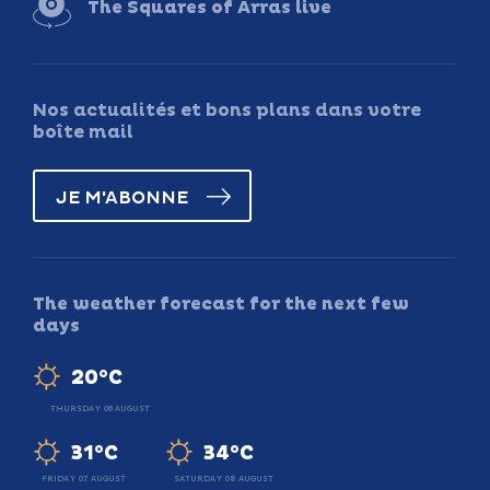
The Squares of Arras live
Nos actualités et bons plans dans votre
boîte mail
JE M'ABONNE
The weather forecast for the next few
days
20°C
THURSDAY 06 AUGUST
31°C
34°C
FRIDAY 07 AUGUST
SATURDAY 08 AUGUST