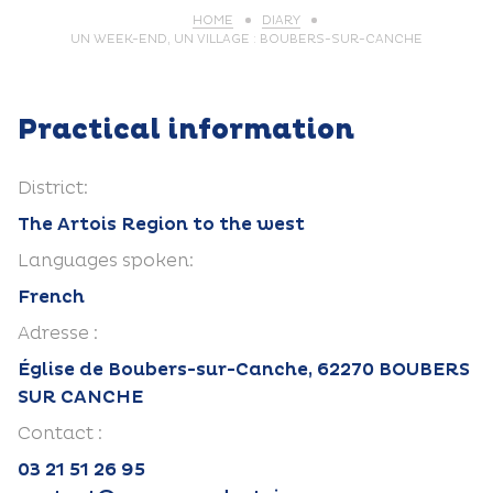
HOME
DIARY
UN WEEK-END, UN VILLAGE : BOUBERS-SUR-CANCHE
Practical information
District:
The Artois Region to the west
Languages spoken:
French
Adresse :
Église de Boubers-sur-Canche, 62270 BOUBERS
SUR CANCHE
Contact :
03 21 51 26 95