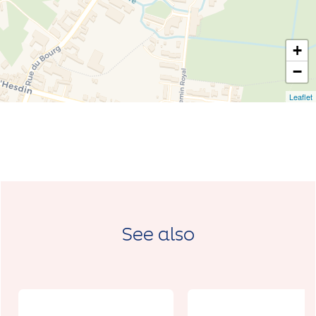
+
−
Leaflet
See also