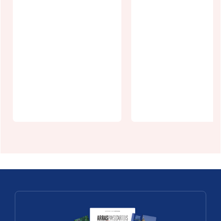
Village
Visite
patrimoine
costumée du
en scène :
Donjon avec
Mont Saint
le Seigneur 
Eloi
Bours