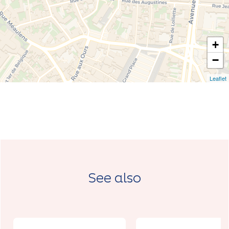
+
−
Leaflet
See also