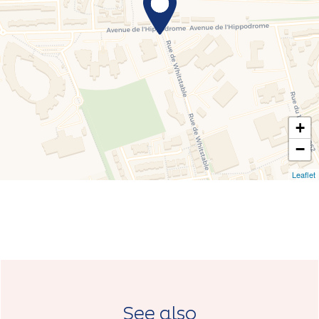
+
−
Leaflet
See also