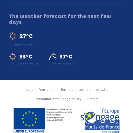
The weather forecast for the next few
days
27°C
FRIDAY 07 AUGUST
33°C
37°C
SATURDAY 08 AUGUST
SUNDAY 09 AUGUST
Legal information
Terms and conditions of sale
Personnal data usage policy
Credits