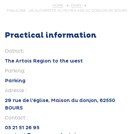
HOME
DIARY
FABULORE : UN ALCHIMISTE AU MOYEN AGE AU DONJON DE BOURS
Practical information
District:
The Artois Region to the west
Parking:
Parking
Adresse :
29 rue de l'église, Maison du donjon, 62550
BOURS
Contact :
03 21 51 26 95