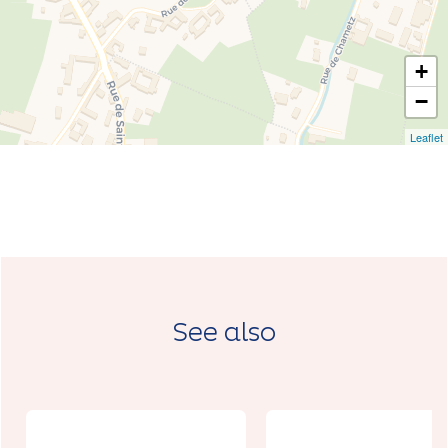
+
−
Leaflet
See also