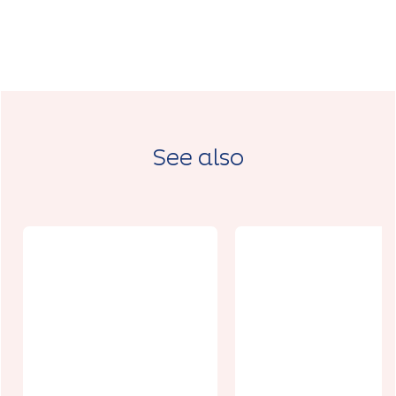
See also
Evénement
100% femmes
L'oeil du cha