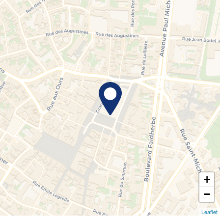
+
−
Leaflet