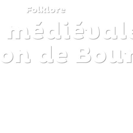
Folklore
e médiéval
DISCOVER
PLAN
EXPERIENCE
DIARY
on de Bou
The gentle pleasure