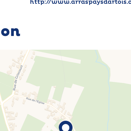
http://www.arraspaysdartois
ion