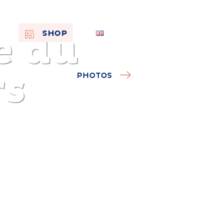
e du
EN
SHOP
FR
NL
rs
PHOTOS
On the
s of
Remembra