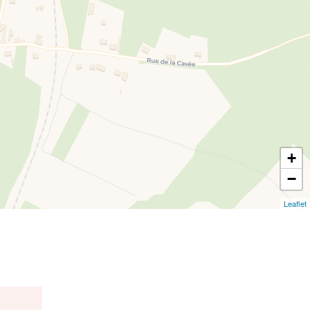
+
−
Leaflet