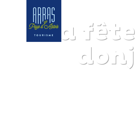
La fêt
donj