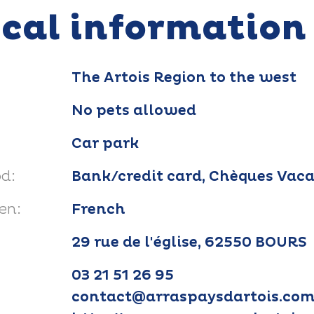
ical information
The Artois Region to the west
No pets allowed
Car park
d:
Bank/credit card, Chèques Vac
en:
French
29 rue de l'église, 62550 BOURS
03 21 51 26 95
contact@arraspaysdartois.co