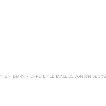
life
OME
DIARY
LA FÊTE MÉDIÉVALE DU DONJON DE BO
The great
Spo
outdoors
lei