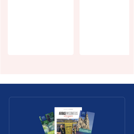
Agenda
Programme
écologie -
de l'Été à
septembre
Arras
2026