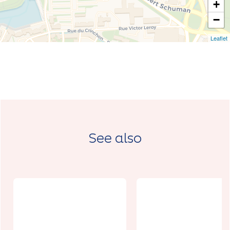
+
−
Leaflet
See also