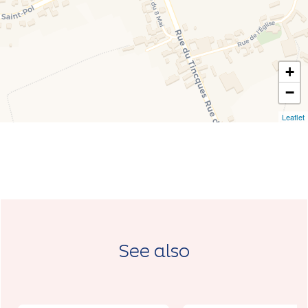
+
−
Leaflet
See also