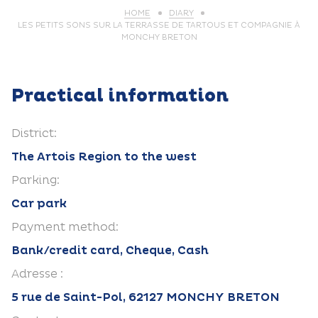
HOME
DIARY
LES PETITS SONS SUR LA TERRASSE DE TARTOUS ET COMPAGNIE À
MONCHY BRETON
Practical information
District:
The Artois Region to the west
Parking:
Car park
Payment method:
Bank/credit card, Cheque, Cash
Adresse :
5 rue de Saint-Pol, 62127 MONCHY BRETON