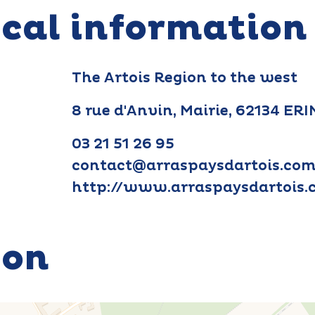
ical information
The Artois Region to the west
8 rue d'Anvin, Mairie, 62134 ERI
03 21 51 26 95
contact@arraspaysdartois.co
http://www.arraspaysdartois
ion