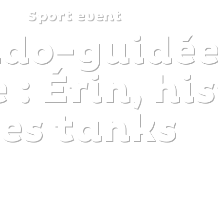
Sport event
ndo-guidée
DISCOVER
PLAN
EXPERIENCE
DIARY
 : Érin, hi
es tanks
The gentle pleasure