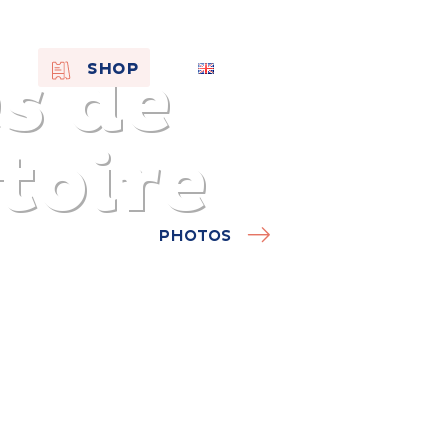
s de
EN
SHOP
FR
NL
stoire
PHOTOS
On the
s of
Remembra