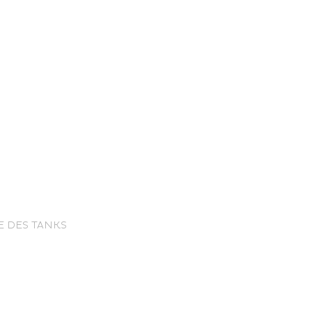
nce Trails
E DES TANKS
rt and
sure