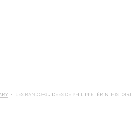
life
ARY
LES RANDO-GUIDÉES DE PHILIPPE : ÉRIN, HISTOIR
The great
Spo
outdoors
lei