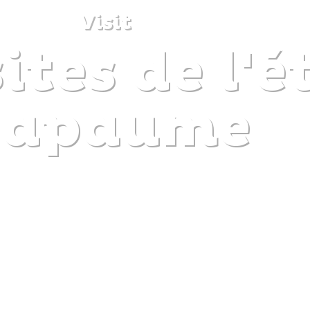
Visit
ites de l'é
DISCOVER
PLAN
EXPERIENCE
DIARY
Bapaume
The gentle pleasure