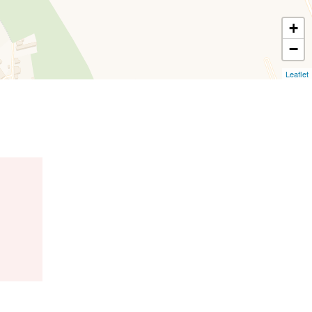
+
−
Leaflet