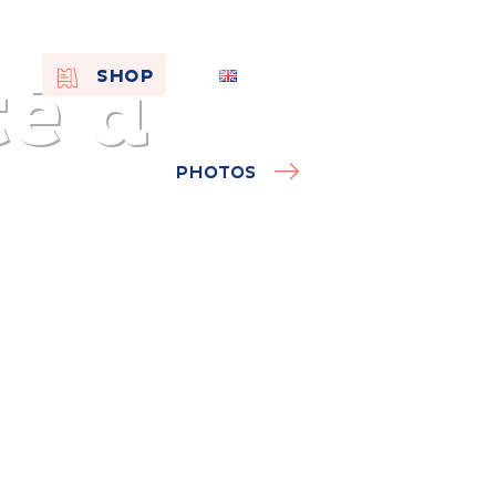
té à
EN
SHOP
FR
NL
PHOTOS
On the
s of
Remembra