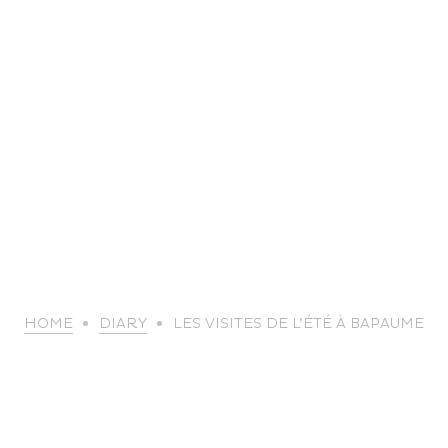
life
HOME
DIARY
LES VISITES DE L’ÉTÉ À BAPAUME
The great
Spo
outdoors
lei