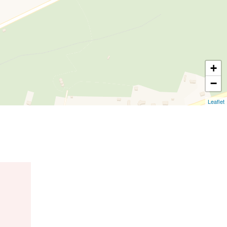
+
−
Leaflet