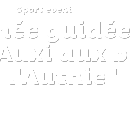
Sport event
ée guidée
DISCOVER
PLAN
EXPERIENCE
DIARY
Auxi aux b
 l'Authie"
The gentle pleasure