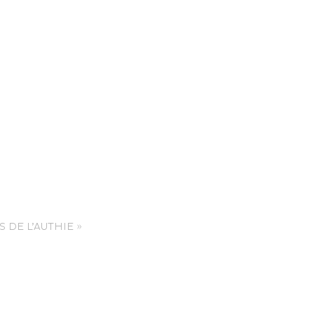
nce Trails
 DE L’AUTHIE »
rt and
sure