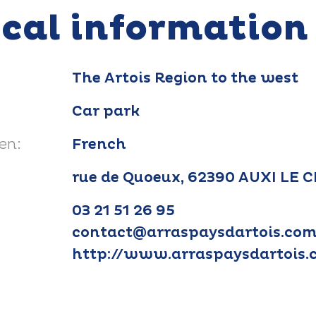
ical information
The Artois Region to the west
Car park
en:
French
rue de Quoeux, 62390 AUXI LE
03 21 51 26 95
contact@arraspaysdartois.co
http://www.arraspaysdartois