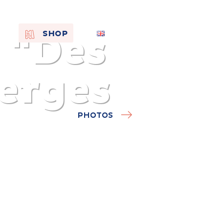
 "Des
EN
SHOP
FR
NL
erges
PHOTOS
On the
s of
Remembra