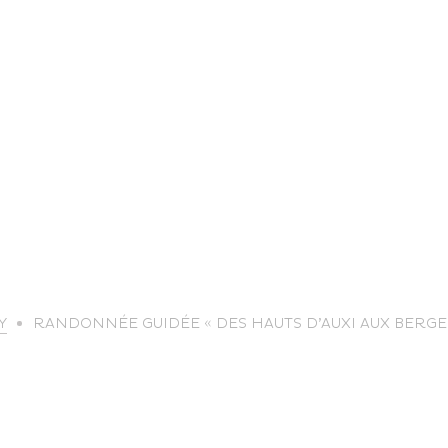
life
Y
RANDONNÉE GUIDÉE « DES HAUTS D’AUXI AUX BERGES
The great
Spo
outdoors
lei