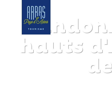
Randonn
hauts d'
de