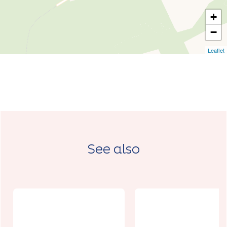
+
−
Leaflet
See also