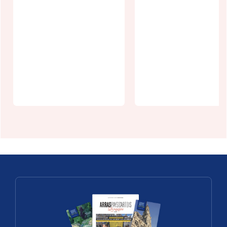
La
Les Nuits de
R'andouillett
Bassins à
e d'Arras
Arras