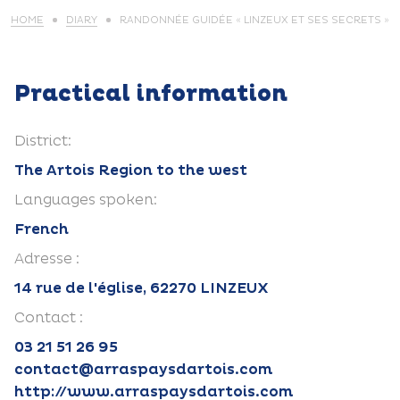
HOME
DIARY
RANDONNÉE GUIDÉE « LINZEUX ET SES SECRETS »
Practical information
District:
The Artois Region to the west
Languages spoken:
French
Adresse :
14 rue de l'église, 62270 LINZEUX
Contact :
03 21 51 26 95
contact@arraspaysdartois.com
http://www.arraspaysdartois.com