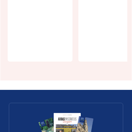
Journées
Européenne
Un week-end,
du
un village :
Patrimoine 
Rocquigny
Arras