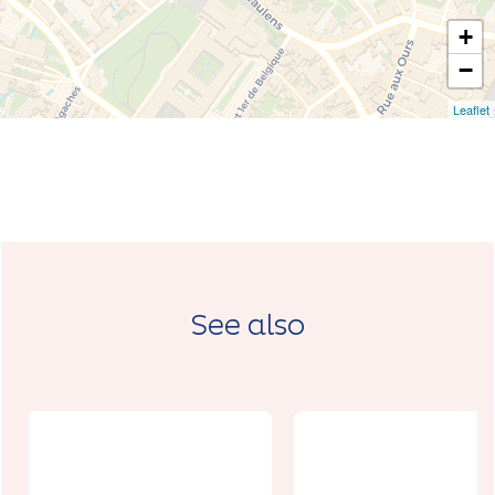
+
−
Leaflet
See also