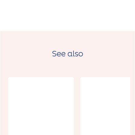
See also
Exposition
temporaire
Les 7 vallées
Un week-end,
du Moyâge a