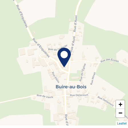
+
−
Leaflet