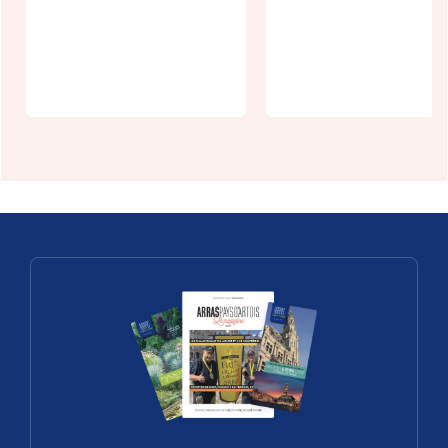
un village :
Centre
Arleux-
Azincourt
Gohelle
1415