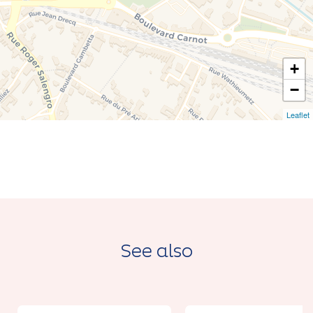
+
−
Leaflet
See also