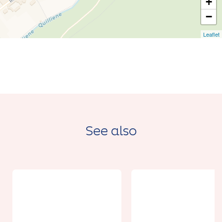
+
−
Leaflet
See also
From 69€
Wellington
Tunnels: