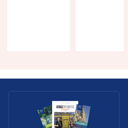
From 10€
"Track-
Game", the
Atelier
escape game
familles -
of the Battle
Deviens
of Arras IN
chevalier de
FRENCH ONLY
Bours