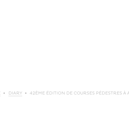
life
E
DIARY
42ÈME ÉDITION DE COURSES PÉDESTRES À
The great
Spo
outdoors
lei