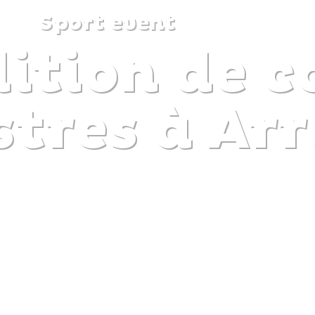
Sport event
ition de c
DISCOVER
PLAN
EXPERIENCE
DIARY
tres à Arr
The gentle pleasure