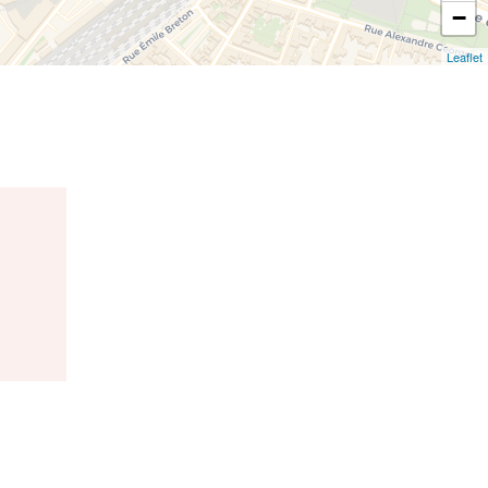
−
Leaflet