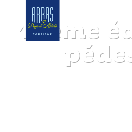
42ème éd
pédes