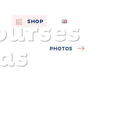
ourses
EN
SHOP
FR
NL
as
PHOTOS
On the
s of
Remembra