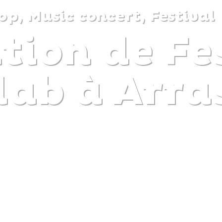
p, Music concert, Festival
tion de Fe
DISCOVER
PLAN
EXPERIENCE
DIARY
lab à Arra
The gentle pleasure