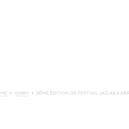
life
OME
DIARY
5ÈME ÉDITION DE FESTIVAL JAZLAB À AR
The great
Spo
outdoors
lei