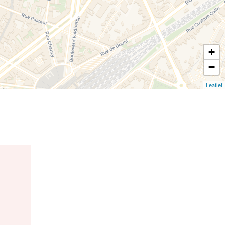
+
−
Leaflet