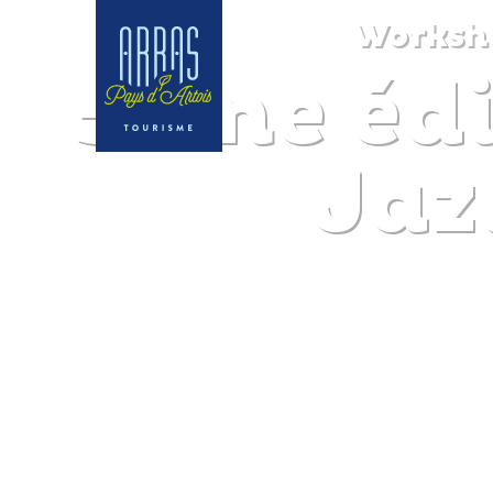
Worksho
5ème édi
Jaz