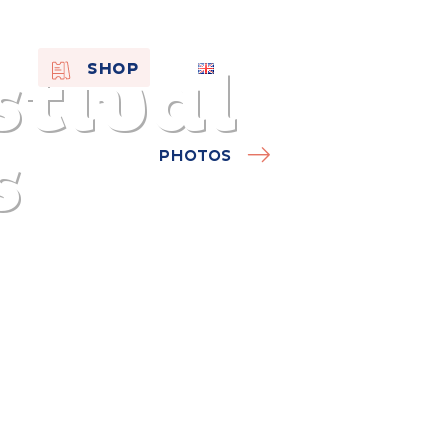
stival
EN
SHOP
FR
NL
s
PHOTOS
On the
s of
Remembra